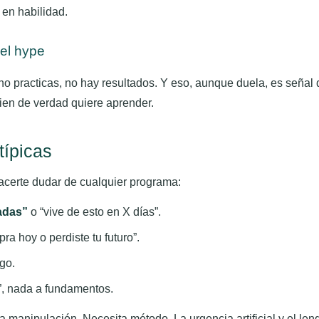
 en habilidad.
del hype
 no practicas, no hay resultados. Y eso, aunque duela, es señal
quien de verdad quiere aprender.
típicas
acerte dudar de cualquier programa:
adas”
o “vive de esto en X días”.
ra hoy o perdiste tu futuro”.
sgo.
”, nada a fundamentos.
 manipulación. Necesita método. La urgencia artificial y el len