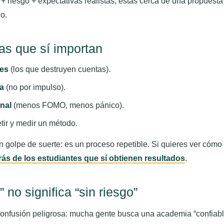
 + riesgo + expectativas realistas, estás cerca de una propuesta
do.
as que sí importan
des
(los que destruyen cuentas).
a
(no por impulso).
nal
(menos FOMO, menos pánico).
tir y medir un método.
n golpe de suerte: es un proceso repetible. Si quieres ver cómo
rás de los estudiantes que sí obtienen resultados
.
 no significa “sin riesgo”
confusión peligrosa: mucha gente busca una academia “confiab