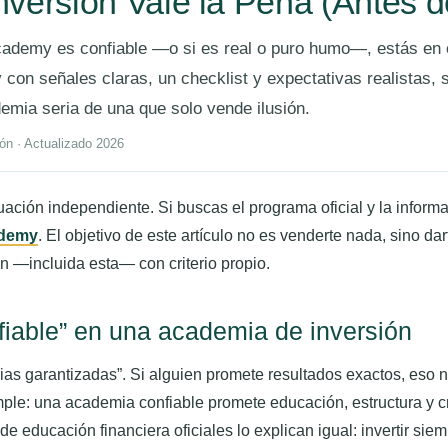
versión Vale la Pena (Antes de 
cademy es confiable —o si es real o puro humo—, estás en e
on señales claras, un checklist y expectativas realistas, s
emia seria de una que solo vende ilusión.
ón · Actualizado 2026
ación independiente. Si buscas el programa oficial y la informac
ademy
. El objetivo de este artículo no es venderte nada, sino d
n —incluida esta— con criterio propio.
nfiable” en una academia de inversión
ias garantizadas”. Si alguien promete resultados exactos, eso 
mple: una academia confiable promete educación, estructura y cr
de educación financiera oficiales lo explican igual: invertir siem