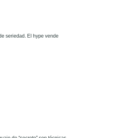
 de seriedad. El hype vende
guaje de “secreto” son técnicas