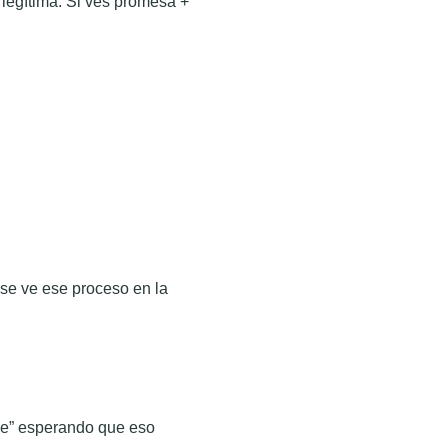
 legítima. Si ves promesa +
 se ve ese proceso en la
le” esperando que eso